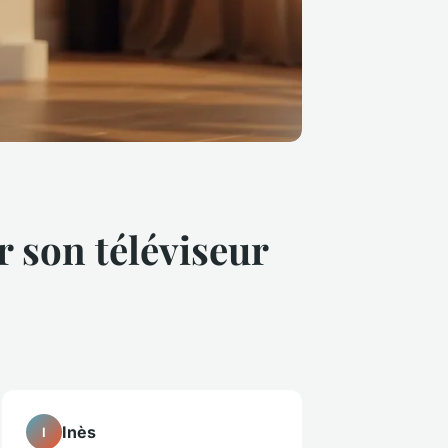
r son téléviseur
Inès
I