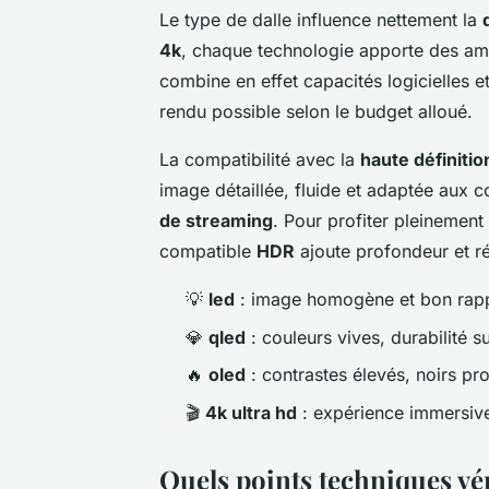
Le type de dalle influence nettement la
4k
, chaque technologie apporte des am
combine en effet capacités logicielles e
rendu possible selon le budget alloué.
La compatibilité avec la
haute définitio
image détaillée, fluide et adaptée aux 
de streaming
. Pour profiter pleinement
compatible
HDR
ajoute profondeur et réa
💡
led
: image homogène et bon rappo
💎
qled
: couleurs vives, durabilité s
🔥
oled
: contrastes élevés, noirs pr
🎬
4k ultra hd
: expérience immersive
Quels points techniques vér