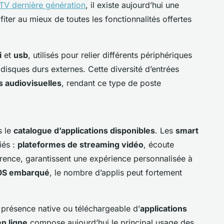
 TV dernière génération
, il existe aujourd’hui une
ter au mieux de toutes les fonctionnalités offertes
i
et
usb
, utilisés pour relier différents périphériques
isques durs externes. Cette diversité d’entrées
 audiovisuelles
, rendant ce type de poste
s le
catalogue d’applications disponibles
. Les
smart
iés :
plateformes de streaming vidéo
, écoute
rence, garantissent une expérience personnalisée à
OS embarqué
, le nombre d’applis peut fortement
a présence native ou téléchargeable d’
applications
n ligne
compose aujourd’hui le principal usage des