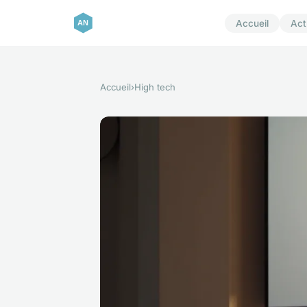
Accueil
Act
Accueil
›
High tech