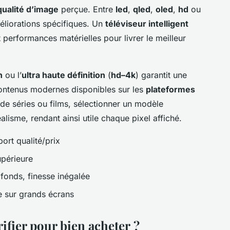
qualité d’image
perçue. Entre
led
,
qled
,
oled
,
hd
ou
éliorations spécifiques. Un
téléviseur intelligent
t performances matérielles pour livrer le meilleur
n
ou l’
ultra haute définition
(
hd–4k
) garantit une
contenus modernes disponibles sur les
plateformes
 de séries ou films, sélectionner un modèle
lisme, rendant ainsi utile chaque pixel affiché.
rt qualité/prix
upérieure
ofonds, finesse inégalée
 sur grands écrans
ifier pour bien acheter ?