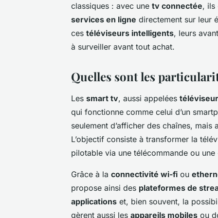
classiques : avec une
tv connectée
, il
services en ligne
directement sur leur é
ces
téléviseurs intelligents
, leurs avan
à surveiller avant tout achat.
Quelles sont les particulari
Les
smart tv
, aussi appelées
téléviseur
qui fonctionne comme celui d’un smartp
seulement d’afficher des chaînes, mais au
L’objectif consiste à transformer la télé
pilotable via une télécommande ou un
Grâce à la
connectivité wi-fi
ou
ethern
propose ainsi des
plateformes de stre
applications
et, bien souvent, la possib
gèrent aussi les
appareils mobiles
ou do