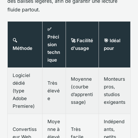
des balises légères, afin de garantir une lecture
fluide partout.
✅
Préci
🔍
🚀 Facilité
🎯 Idéal
sion
Méthode
d'usage
pour
techn
ique
Logiciel
Moyenne
Monteurs
dédié
Très
(courbe
pros,
(type
élevé
d’apprenti
studios
Adobe
e
ssage)
exigeants
Premiere)
Moye
Indépend
Convertiss
nne à
Très
ants,
eur Web
élevé
facile
petits