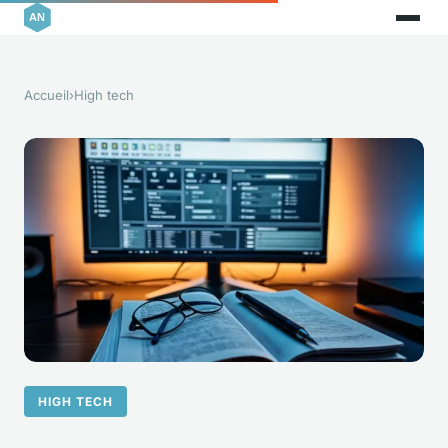
Accueil
›
High tech
HIGH TECH