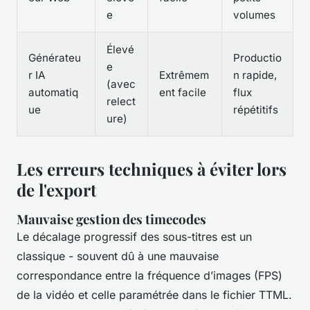
e
volumes
Élevé
Générateu
Productio
e
r IA
Extrêmem
n rapide,
(avec
automatiq
ent facile
flux
relect
ue
répétitifs
ure)
Les erreurs techniques à éviter lors
de l'export
Mauvaise gestion des timecodes
Le décalage progressif des sous-titres est un
classique - souvent dû à une mauvaise
correspondance entre la fréquence d’images (FPS)
de la vidéo et celle paramétrée dans le fichier TTML.